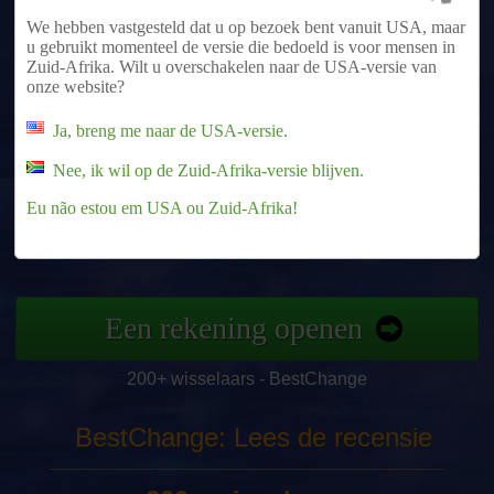
We hebben vastgesteld dat u op bezoek bent vanuit USA, maar
Vind de beste wisselaars en vergelijk hun
u gebruikt momenteel de versie die bedoeld is voor mensen in
actuele tarieven
Zuid-Afrika. Wilt u overschakelen naar de USA-versie van
onze website?
Meer dan 200 wisselaars in de database
Ja, breng me naar de USA-versie.
Wissel cryptocurrencies in voor PayPal,
Nee, ik wil op de Zuid-Afrika-versie blijven.
Neteller, Skrill, Perfect Money en meer
Eu não estou em USA ou Zuid-Afrika!
Lees voor elke wisselaar andere
klantbeoordelingen
Een rekening openen
200+ wisselaars - BestChange
BestChange: Lees de recensie