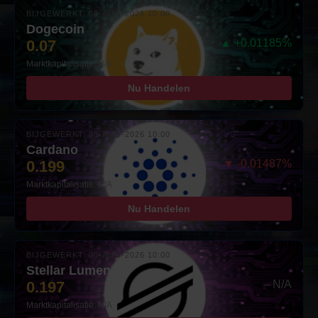
BIJGEWERKT: 08-AUG-2026 10:00
Dogecoin
0.07
▲ +0.01185%
Marktkapitalisatie: N/A
Nu Handelen
BIJGEWERKT: 08-AUG-2026 10:00
Cardano
0.199
▼ -0.01487%
Marktkapitalisatie: N/A
Nu Handelen
BIJGEWERKT: 08-AUG-2026 10:00
Stellar Lumens
0.197
– N/A
Marktkapitalisatie: N/A