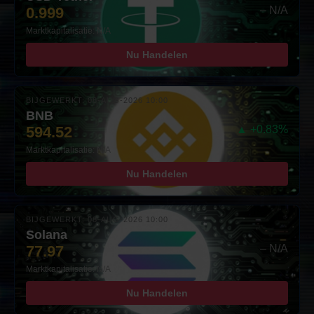
0.999
– N/A
Marktkapitalisatie: N/A
Nu Handelen
BIJGEWERKT: 08-AUG-2026 10:00
BNB
594.52
▲ +0.83%
Marktkapitalisatie: N/A
Nu Handelen
BIJGEWERKT: 08-AUG-2026 10:00
Solana
77.97
– N/A
Marktkapitalisatie: N/A
Nu Handelen