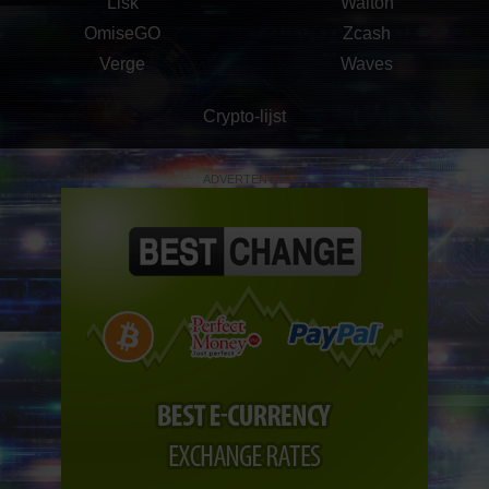
Lisk
Walton
OmiseGO
Zcash
Verge
Waves
Crypto-lijst
ADVERTENTIE