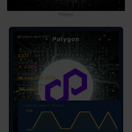
Polygon
Alle prijzen zijn in USD
Polygon
HUIDIGE PRIJS
0.072
24U WIJZIGING
▼ -2.09%
BIJGEWERKT
08-Aug-2026 10:00
MARKTKAPITALISATIE
765,159,277
7-DAGEN PRIJS TREND
0.236
0.072