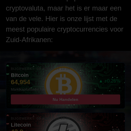
cryptovaluta, maar het is er maar een
van de vele. Hier is onze lijst met de
meest populaire cryptocurrencies voor
Zuid-Afrikanen:
BIJGEWERKT: 08-AUG-2026 10:00
Bitcoin
64,954
▲ +0.26%
Marktkapitalisatie: N/A
Nu Handelen
BIJGEWERKT: 08-AUG-2026 10:00
Litecoin
– N/A