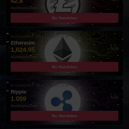
42.8
Marktkapitalisatie: N/A
Nu Handelen
BIJGEWERKT: 08-AUG-2026 10:00
Ethereum
1,624.95
– N/A
Marktkapitalisatie: N/A
Nu Handelen
BIJGEWERKT: 08-AUG-2026 10:00
Ripple
1.059
– N/A
Marktkapitalisatie: N/A
Nu Handelen