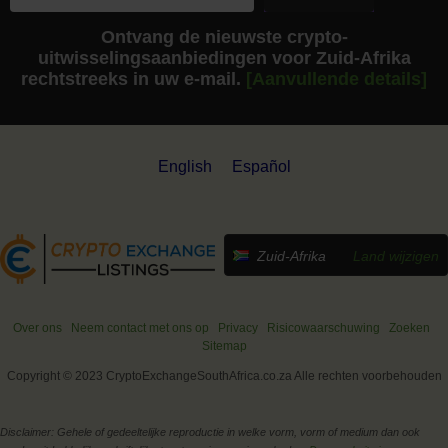
Ontvang de nieuwste crypto-
uitwisselingsaanbiedingen voor Zuid-Afrika
rechtstreeks in uw e-mail.
[Aanvullende details]
English
Español
Zuid-Afrika
Land wijzigen
Over ons
Neem contact met ons op
Privacy
Risicowaarschuwing
Zoeken
Sitemap
Copyright © 2023 CryptoExchangeSouthAfrica.co.za Alle rechten voorbehouden
Disclaimer: Gehele of gedeeltelijke reproductie in welke vorm, vorm of medium dan ook