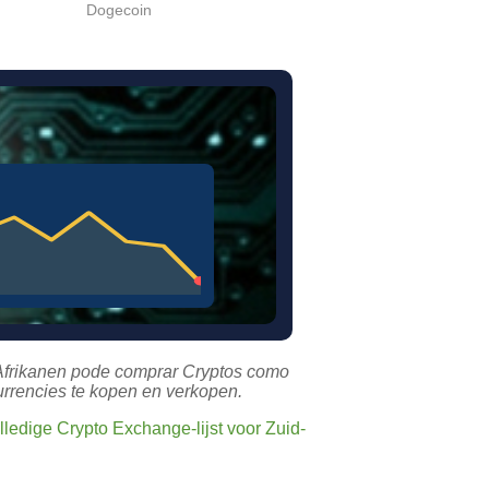
Dogecoin
-Afrikanen pode comprar Cryptos como
urrencies te kopen en verkopen.
lledige Crypto Exchange-lijst voor Zuid-