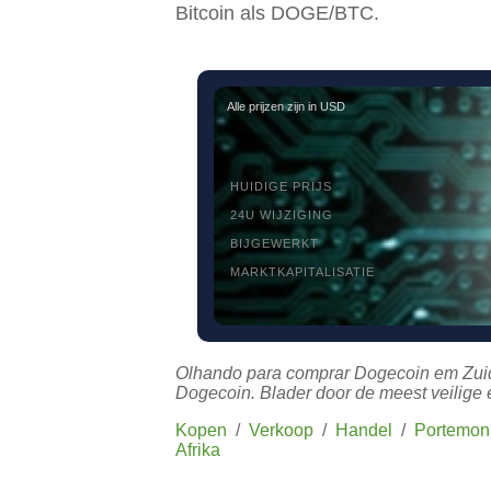
Bitcoin als DOGE/BTC.
Alle prijzen zijn in USD
HUIDIGE PRIJS
24U WIJZIGING
BIJGEWERKT
MARKTKAPITALISATIE
Olhando para comprar Dogecoin em Zuid-
Dogecoin. Blader door de meest veilige 
Kopen
/
Verkoop
/
Handel
/
Portemon
Afrika