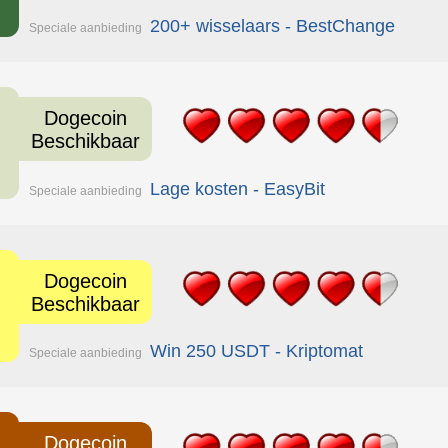
200+ wisselaars - BestChange
Speciale aanbieding
Dogecoin
Beschikbaar
Lage kosten - EasyBit
Speciale aanbieding
Dogecoin
Beschikbaar
Win 250 USDT - Kriptomat
Speciale aanbieding
Dogecoin