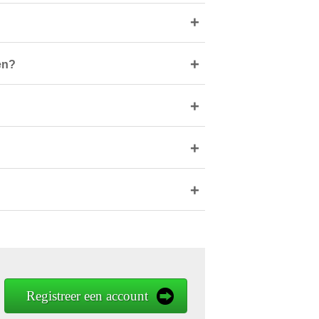
+
+
en?
+
+
+
Registreer een account