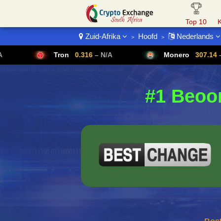
Top 10
Zuid-Afrika
Hoofd
Nederlands
>
>
Betalingen
Tron
0.316
– N/A
Monero
307.14
– N/A
#1 Beoo