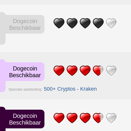
Dogecoin
Beschikbaar
Dogecoin
Beschikbaar
500+ Cryptos - Kraken
Speciale aanbieding
Dogecoin
Beschikbaar