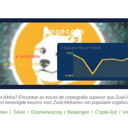
Dogecoin
7-DAGEN PRIJS TREND
0.069
0.07
▼ -0.01145%
06-Aug-2026 10:00
N/A
0.069
Afrika? Encontrar as trocas de criptografia superior que Zuid
en beveiligde keuzes voor Zuid-Afrikanen om populaire cryptoc
nee
/
Teken
/
Doorverwijzing
/
Betalingen
/
Crypto-lijst
/
Vo