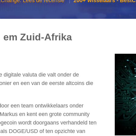
tChange: Lees de recensie
200+ wisselaars - Best
em Zuid-Afrika
digitale valuta die valt onder de
ionier en een van de eerste altcoins die
door een team ontwikkelaars onder
y Markus en kent een grote community
ogecoin wordt doorgaans verhandeld ten
r als DOGE/USD of ten opzichte van