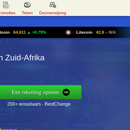
romoties
Teken
Doorverwijzing
64,611
▲ +0.79%
Litecoin
42.8
– N/A
 Zuid-Afrika
Een rekening openen
200+ wisselaars - BestChange