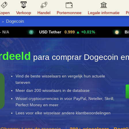
Kopen
Verkoop
Handel
Portemonnee
Legale informatie
P
Dogecoin
>
Crypto-lijst
Handel in Forex
Krijg VPN
USD Tether
0.999
▲ +0.01%
Bitcoin
rdeeld
para comprar Dogecoin em
Vind de beste wisselaars en vergelijk hun actuele
tarieven
Meer dan 200 wisselaars in de database
Wissel cryptocurrencies in voor PayPal, Neteller, Skrill,
Perfect Money en meer
Lees voor elke wisselaar andere klantbeoordelingen