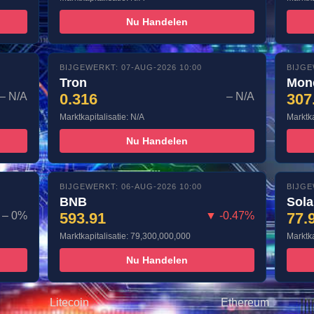
Nu Handelen
BIJGEWERKT: 07-AUG-2026 10:00
BIJGE
Tron
Mon
– N/A
0.316
– N/A
307
Marktkapitalisatie: N/A
Marktka
Nu Handelen
BIJGEWERKT: 06-AUG-2026 10:00
BIJGE
BNB
Sol
– 0%
593.91
▼ -0.47%
77.
Marktkapitalisatie: 79,300,000,000
Marktka
Nu Handelen
Litecoin
Ethereum