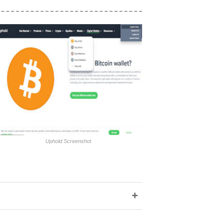
Uphold Screenshot
+