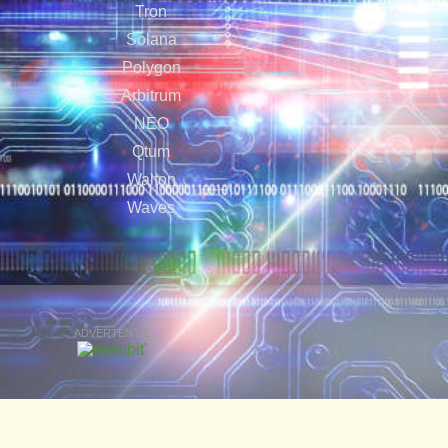
Tron
Solana
Polygon
Arbitrum
NEO
Qtum
Walton
Waves
ADVERTENTIE