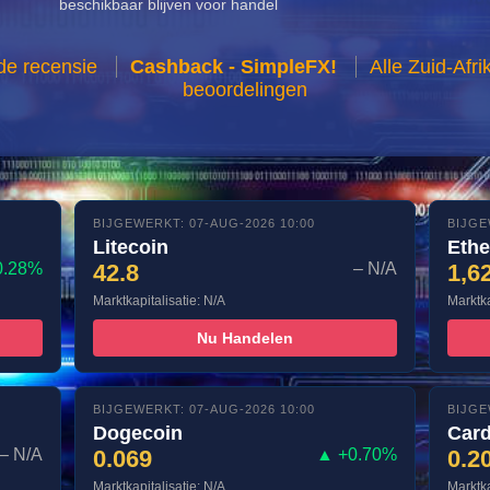
beschikbaar blijven voor handel
de recensie
Cashback - SimpleFX!
Alle Zuid-Afr
beoordelingen
BIJGEWERKT: 07-AUG-2026 10:00
BIJGE
Litecoin
Eth
0.28%
42.8
– N/A
1,6
Marktkapitalisatie: N/A
Marktka
Nu Handelen
BIJGEWERKT: 07-AUG-2026 10:00
BIJGE
Dogecoin
Car
– N/A
0.069
▲ +0.70%
0.2
Marktkapitalisatie: N/A
Marktka