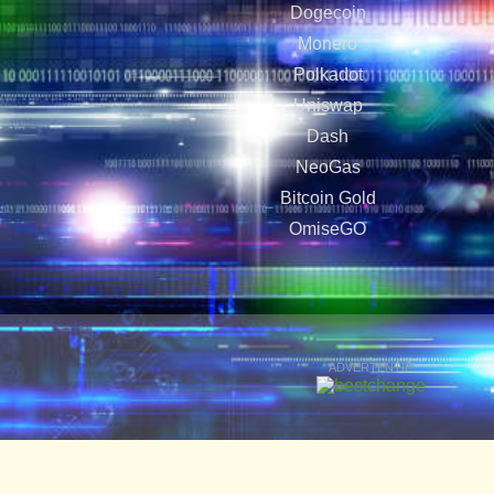
Dogecoin
Monero
Polkadot
Uniswap
Dash
NeoGas
Bitcoin Gold
OmiseGO
ADVERTENTIE