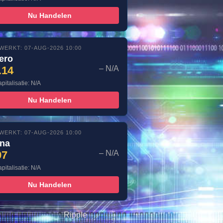
Nu Handelen
WERKT: 07-AUG-2026 10:00
ero
.14
– N/A
pitalisatie: N/A
Nu Handelen
WERKT: 07-AUG-2026 10:00
ana
97
– N/A
pitalisatie: N/A
Nu Handelen
Ripple