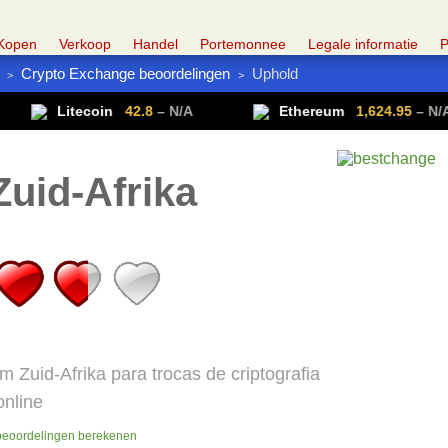
Kopen
Verkoop
Handel
Portemonnee
Legale informatie
P
Crypto Exchange beoordelingen
Uphold
>
>
Crypto-lijst
Handel in Forex
Krijg VPN
Litecoin
42.8
– N/A
Ethereum
1,624.95
– N/A
uid-Afrika
 Zuid-Afrika para trocas de criptografia
online
beoordelingen berekenen