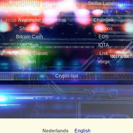
Cardano
Stellar Lumens
USD Tether
BNB
Avalanche
Chainlink
Shiba Inu
Cosmos
Bitcoin Cash
EOS
VeChain
IOTA
Ethereum Classic
Lisk
Zcash
Verge
Crypto-lijst
Nederlands
English