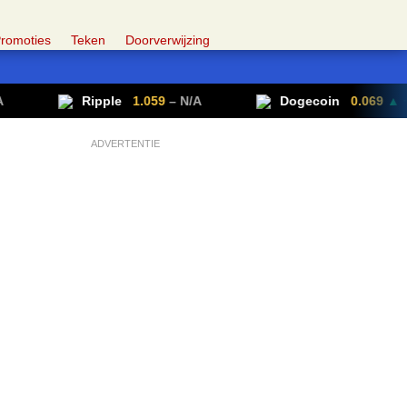
romoties
Teken
Doorverwijzing
Ripple
1.059
– N/A
Dogecoin
0.069
▲ +0.70%
ADVERTENTIE