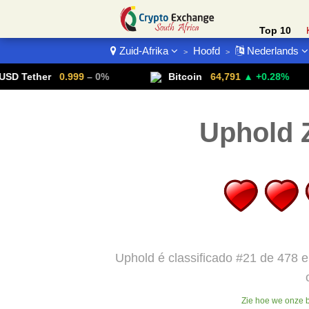
Top 10
Zuid-Afrika
Hoofd
Nederlands
>
>
Betalingen
her
0.999
– 0%
Bitcoin
64,791
▲ +0.28%
Uphold Z
Uphold é classificado #21 de 478 em
Zie hoe we onze 