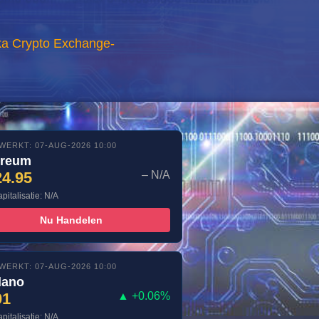
ika Crypto Exchange-
WERKT: 07-AUG-2026 10:00
ereum
24.95
– N/A
pitalisatie: N/A
Nu Handelen
WERKT: 07-AUG-2026 10:00
dano
01
▲ +0.06%
pitalisatie: N/A