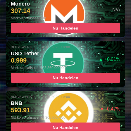
Monero
307.14
– N/A
Marktkapitalisatie: N/A
Nu Handelen
BIJGEWERKT: 06-AUG-2026 10:00
USD Tether
0.999
▲ +0.01%
Marktkapitalisatie: 183,860,000,000
Nu Handelen
BIJGEWERKT: 06-AUG-2026 10:00
BNB
593.91
▼ -0.47%
Marktkapitalisatie: 79,300,000,000
Nu Handelen