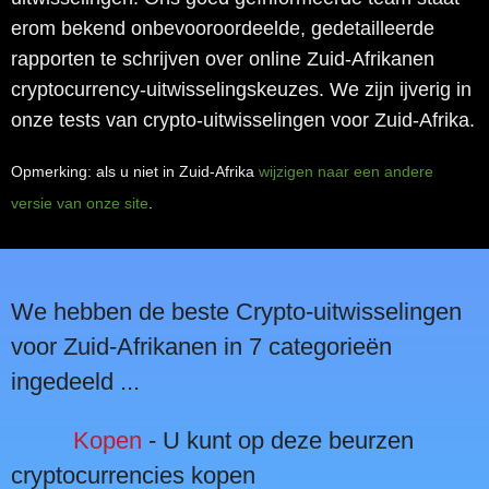
erom bekend onbevooroordeelde, gedetailleerde
rapporten te schrijven over online Zuid-Afrikanen
cryptocurrency-uitwisselingskeuzes. We zijn ijverig in
onze tests van crypto-uitwisselingen voor Zuid-Afrika.
Opmerking: als u niet in Zuid-Afrika
wijzigen naar een andere
versie van onze site
.
We hebben de beste Crypto-uitwisselingen
voor Zuid-Afrikanen in 7 categorieën
ingedeeld ...
Kopen
- U kunt op deze beurzen
cryptocurrencies kopen