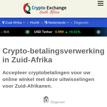
Zuid-Afrika
Hoofd
Nederlands
Dogecoin
>
>
>
USD Tether
0.999
▲ +0.01%
Bitcoin
Crypto-betalingsverwerking
in Zuid-Afrika
Accepteer cryptobetalingen voor uw
online winkel met deze uitwisselingen
voor Zuid-Afrikanen.
Dogecoin