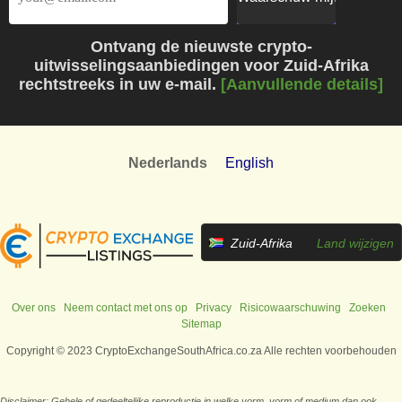
Ontvang de nieuwste crypto-
uitwisselingsaanbiedingen voor Zuid-Afrika
rechtstreeks in uw e-mail.
[Aanvullende details]
Nederlands
English
Zuid-Afrika
Land wijzigen
Over ons
Neem contact met ons op
Privacy
Risicowaarschuwing
Zoeken
Sitemap
Copyright © 2023 CryptoExchangeSouthAfrica.co.za Alle rechten voorbehouden
Disclaimer: Gehele of gedeeltelijke reproductie in welke vorm, vorm of medium dan ook