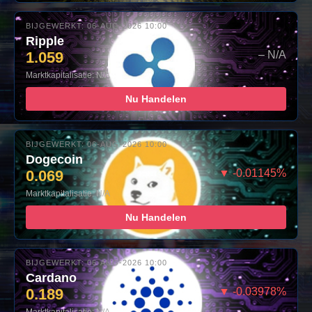
BIJGEWERKT: 06-AUG-2026 10:00
Ripple
1.059
– N/A
Marktkapitalisatie: N/A
Nu Handelen
BIJGEWERKT: 06-AUG-2026 10:00
Dogecoin
0.069
▼ -0.01145%
Marktkapitalisatie: N/A
Nu Handelen
BIJGEWERKT: 06-AUG-2026 10:00
Cardano
0.189
▼ -0.03978%