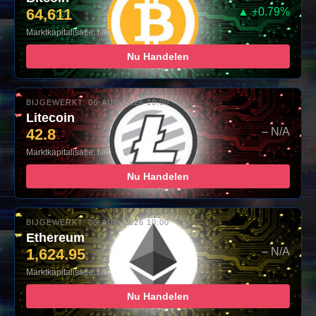
64,611
▲ +0.79%
Marktkapitalisatie: N/A
Nu Handelen
BIJGEWERKT: 06-AUG-2026 10:00
Litecoin
42.8
– N/A
Marktkapitalisatie: N/A
Nu Handelen
BIJGEWERKT: 06-AUG-2026 10:00
Ethereum
1,624.95
– N/A
Marktkapitalisatie: N/A
Nu Handelen