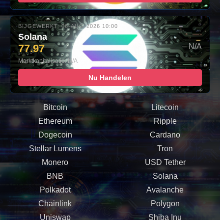
BIJGEWERKT: 06-AUG-2026 10:00
Solana
77.97
– N/A
Marktkapitalisatie: N/A
Nu Handelen
Bitcoin
Litecoin
Ethereum
Ripple
Dogecoin
Cardano
Stellar Lumens
Tron
Monero
USD Tether
BNB
Solana
Polkadot
Avalanche
Chainlink
Polygon
Uniswap
Shiba Inu